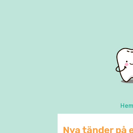
He
Nya tänder på e