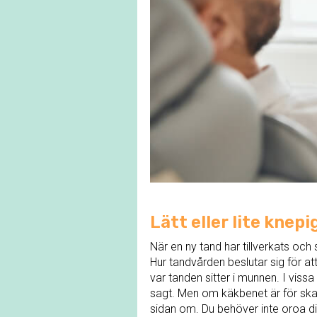
Lätt eller lite knepi
När en ny tand har tillverkats och 
Hur tandvården beslutar sig för at
var tanden sitter i munnen. I vissa
sagt. Men om käkbenet är för skada
sidan om. Du behöver inte oroa dig 