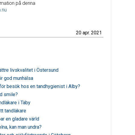
ormation på denna
.nu
20 apr. 2021
ättre livskvalitet i Östersund
ör god munhälsa
 för besök hos en tandhygienist i Alby?
od smile?
andläkare i Täby
tt tandläkare
ar en gladare värld
olna, kan man undra?